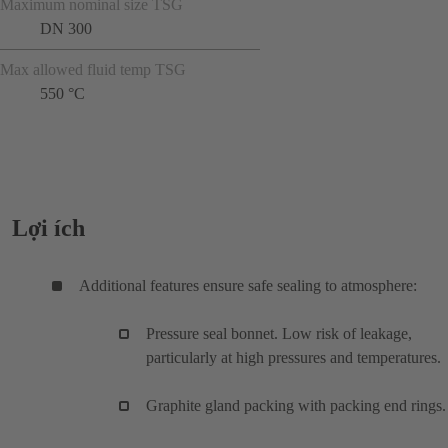
Maximum nominal size TSG
DN 300
Max allowed fluid temp TSG
550 °C
Lợi ích
Additional features ensure safe sealing to atmosphere:
Pressure seal bonnet. Low risk of leakage,
particularly at high pressures and temperatures.
Graphite gland packing with packing end rings.