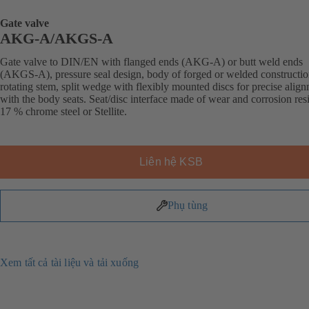
Gate valve
AKG-A/AKGS-A
Gate valve to DIN/EN with flanged ends (AKG-A) or butt weld ends
(AKGS-A), pressure seal design, body of forged or welded constructio
rotating stem, split wedge with flexibly mounted discs for precise alig
with the body seats. Seat/disc interface made of wear and corrosion resi
17 % chrome steel or Stellite.
Liên hệ KSB
Phụ tùng
Xem tất cả tài liệu và tải xuống