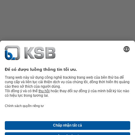
Danh mục sản phẩm
Phụ tùng thay thế
Dịch vụ kỹ thuật
Giỏ hàng
Phần
mềm và giải pháp
Công nghệ xử lý nước thải
Các ứng dụng ngành nước
Kỹ thuật công
nghiệp
Công nghệ xây dựng
Công nghệ năng lượng
Công ty
Tin tức và sự kiện
Báo chí
Nghề nghiệp
Mạng xã hội