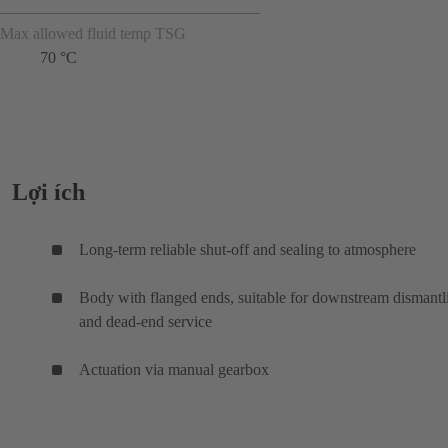
Max allowed fluid temp TSG
70 °C
Lợi ích
Long-term reliable shut-off and sealing to atmosphere
Body with flanged ends, suitable for downstream dismantl
and dead-end service
Actuation via manual gearbox