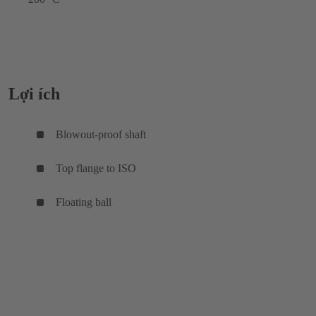
Lợi ích
Blowout-proof shaft
Top flange to ISO
Floating ball