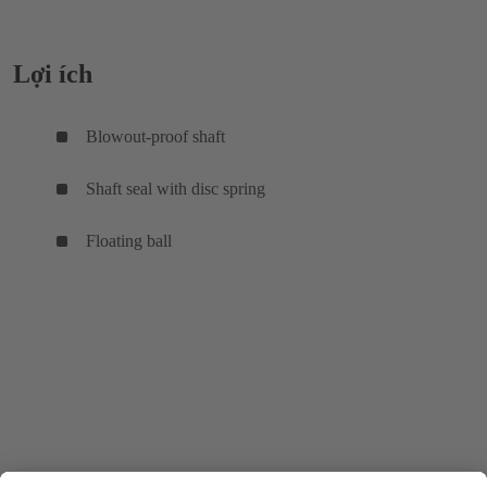
Lợi ích
Blowout-proof shaft
Shaft seal with disc spring
Floating ball