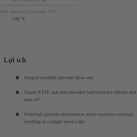
Max allowed fluid temp TSG
200 °C
Lợi ích
Integral shoulder prevents blow-out.
Elastic PTFE seat and smoother ball finish for reliable and 
shut-off
Solid ball prevents deformation under excessive pressure,
resulting in a longer service life