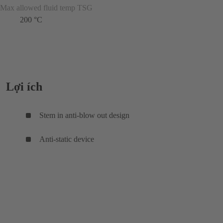
Max allowed fluid temp TSG
200 °C
Lợi ích
Stem in anti-blow out design
Anti-static device