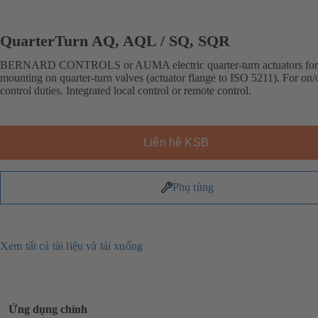
QuarterTurn AQ, AQL / SQ, SQR
BERNARD CONTROLS or AUMA electric quarter-turn actuators for 
mounting on quarter-turn valves (actuator flange to ISO 5211). For on/o
control duties. Integrated local control or remote control.
Liên hệ KSB
Phụ tùng
Xem tất cả tài liệu và tải xuống
Ứng dụng chính