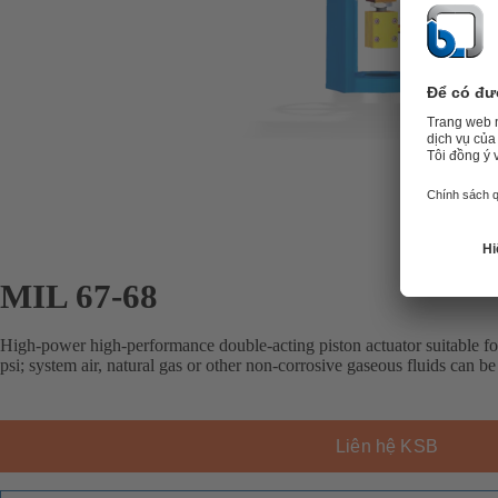
MIL 67-68
High-power high-performance double-acting piston actuator suitable for
psi; system air, natural gas or other non-corrosive gaseous fluids can be
Liên hệ KSB