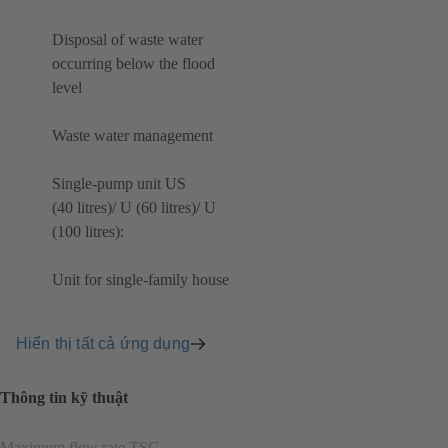
Disposal of waste water
occurring below the flood
level
Waste water management
Single-pump unit US
(40 litres)/ U (60 litres)/ U
(100 litres):
Unit for single-family house
Hiển thị tất cả ứng dụng
Thông tin kỹ thuật
Maximum flow rate TSG