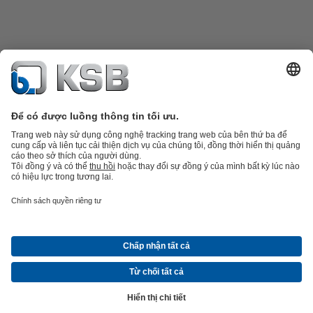
Danh mục sản phẩm
Phụ tùng thay thế
Dịch vụ kỹ thuật
Giỏ hàng
Phần
mềm và giải pháp
Công nghệ xử lý nước thải
Các ứng dụng ngành nước
Kỹ thuật công
nghiệp
Công nghệ xây dựng
Công nghệ năng lượng
Công ty
Tin tức và sự kiện
Báo chí
Nghề nghiệp
Mạng xã hội
Liên hệ
© Công ty TNHH KSB Việt Nam
Bảo vệ dữ liệu
Từ chối trách nhiệm
Ấn hiệu
Điều khoản giao hàng