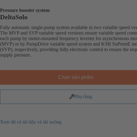
Pressure booster system
DeltaSolo
Fully automatic single-pump system available in two variable speed ver
The MVP and SVP variable speed versions ensure variable speed contr
each pump by motor-mounted frequency inverter for asynchronous mo
(MVP) or by PumpDrive variable speed system and KSB SuPremE mo
(SVP), respectively, providing fully electronic control to ensure the req
supply pressure.
Chọn sản phẩm
Phụ tùng
Xem tất cả tài liệu và tải xuống