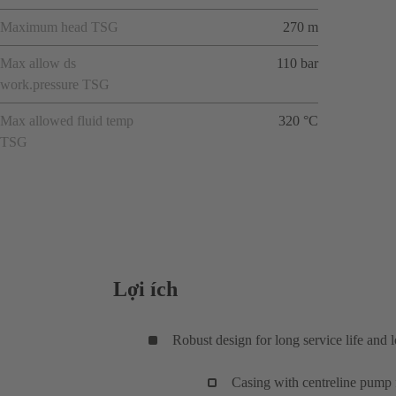
Maximum head TSG
270 m
Max allow ds
110 bar
work.pressure TSG
Max allowed fluid temp
320 °C
TSG
Lợi ích
Robust design for long service life and
Casing with centreline pump f