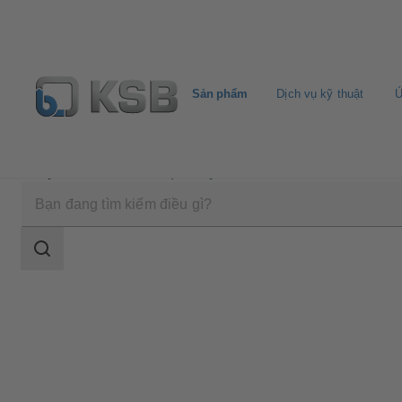
Sản phẩm
Dịch vụ kỹ thuật
Ứ
Sản phẩm
Danh mục sản phẩm
RPH-HW
Phạm
vi
tìm
kiếm
Phạm
vi
tìm
kiếm