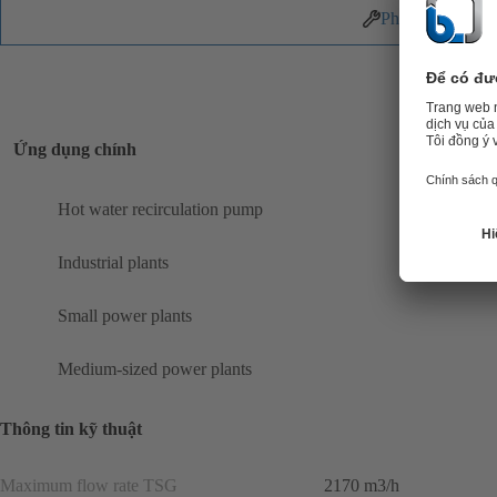
Phụ tùng
Ứng dụng chính
Hot water recirculation pump
Industrial plants
Small power plants
Medium-sized power plants
Thông tin kỹ thuật
Maximum flow rate TSG
2170 m3/h