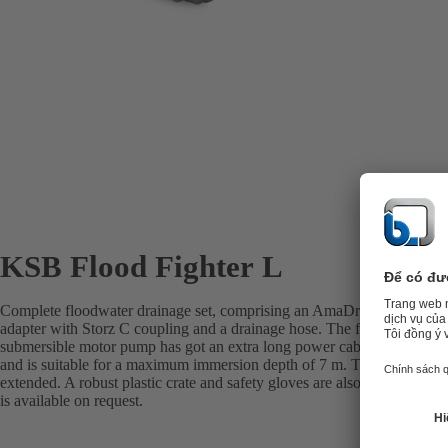
KSB Flood Fighter L
Complete floodwater drainage set, comprising an AmaDrainer 507 pum
adapter with Storz C coupling and a drainage hose. The fully floodable, 
submersible motor pump has got an extra long power cable (20 m), is d
and is suitable for a maximum immersion depth of 7 m. The supplied 1
extended. A robust plastic crate and safety gloves are also included in
is available on request.