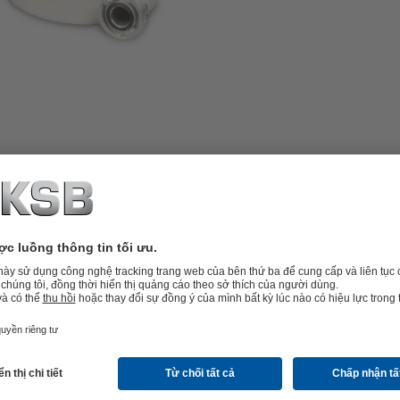
p including pre-assembled hose
vertically installed, single-stage
esigned with an IP68-rated enclosure,
5 m long drainage hose can be
 the scope of supply. A power generator