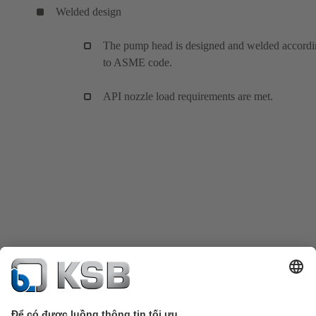
Welded design
The pump head is designed and welded accord
to ASME code.
API nozzle load requirements are met.