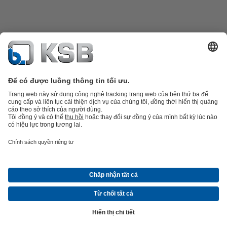
Danh mục sản phẩm
Phụ tùng thay thế
Dịch vụ kỹ thuật
Giỏ hàng
Phần
mềm và giải pháp
Công nghệ xử lý nước thải
Các ứng dụng ngành nước
Kỹ thuật công
nghiệp
Công nghệ xây dựng
Công nghệ năng lượng
Công ty
Tin tức và sự kiện
Báo chí
Nghề nghiệp
Mạng xã hội
Liên hệ
© Công ty TNHH KSB Việt Nam
Bảo vệ dữ liệu
Từ chối trách nhiệm
Ấn hiệu
Điều khoản giao hàng