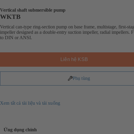
Vertical shaft submersible pump
WKTB
Vertical can-type ring-section pump on base frame, multistage, first-sta
impeller designed as a double-entry suction impeller, radial impellers. 
to DIN or ANSI.
Liên hệ KSB
Phụ tùng
Xem tất cả tài liệu và tải xuống
Ứng dụng chính