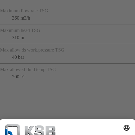
Maximum flow rate TSG
360 m3/h
Maximum head TSG
310 m
Max allow ds work.pressure TSG
40 bar
Max allowed fluid temp TSG
200 °C