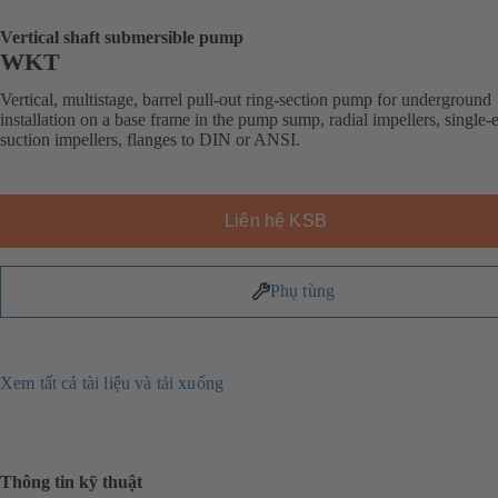
Vertical shaft submersible pump
WKT
Vertical, multistage, barrel pull-out ring-section pump for underground
installation on a base frame in the pump sump, radial impellers, single-
suction impellers, flanges to DIN or ANSI.
Liên hệ KSB
Phụ tùng
Xem tất cả tài liệu và tải xuống
Thông tin kỹ thuật