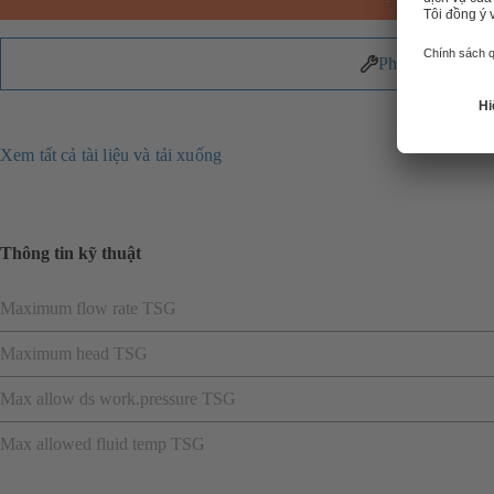
Phụ tùng
Xem tất cả tài liệu và tải xuống
Thông tin kỹ thuật
Maximum flow rate TSG
Maximum head TSG
Max allow ds work.pressure TSG
Max allowed fluid temp TSG