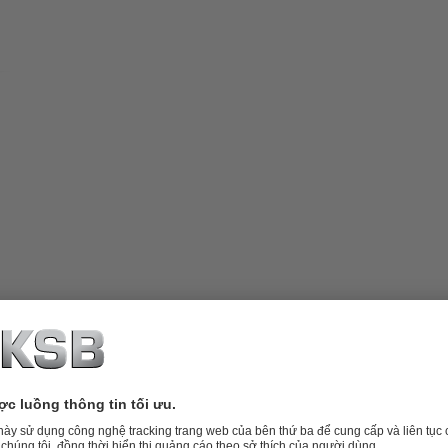
sed or semi-open impeller. Supplied
ut discharge pipe (INVCN). ATEX-