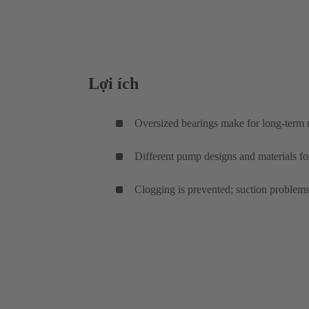
Lợi ích
Oversized bearings make for long-term re
Different pump designs and materials for
Clogging is prevented; suction problems