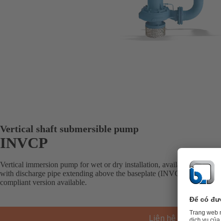
Vertical shaft submersible pump
INVCP
Vertical immersion pump for wet or dry installation, available with clo
with discharge pipe extending above the baseplate (INVCP) or witho
compliant version available.
Liên hệ KSB