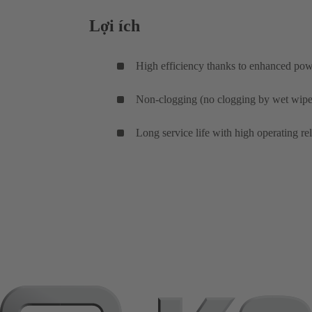
Lợi ích
High efficiency thanks to enhanced powe
Non-clogging (no clogging by wet wipes
Long service life with high operating re