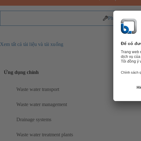
Phụ tùng
Xem tất cả tài liệu và tải xuống
Ứng dụng chính
Waste water transport
Waste water management
Drainage systems
Waste water treatment plants