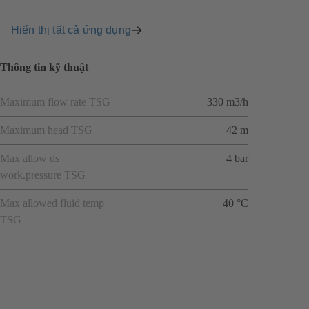
Hiển thị tất cả ứng dụng
Thông tin kỹ thuật
Maximum flow rate TSG
330 m3/h
Maximum head TSG
42 m
Max allow ds
4 bar
work.pressure TSG
Max allowed fluid temp
40 °C
TSG