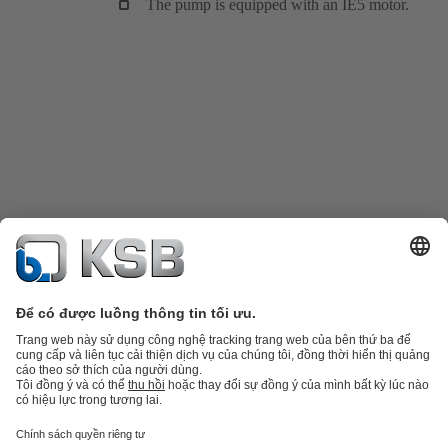
The pump is equipped with an IE5 motor.
Danh mục sản phẩm
Phụ tùng thay thế
Dịch vụ kỹ thuật
Giỏ hàng
Phần