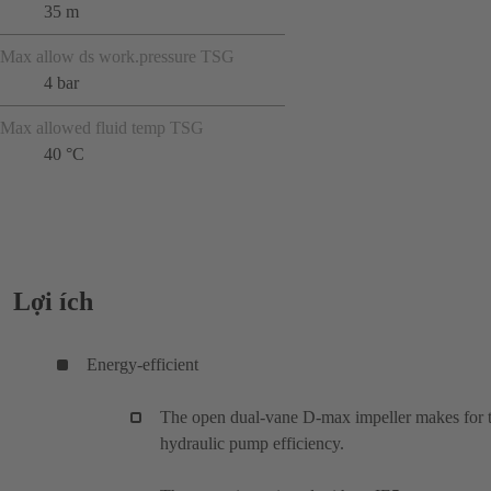
35 m
Max allow ds work.pressure TSG
4 bar
Max allowed fluid temp TSG
40 °C
Lợi ích
Energy-efficient
The open dual-vane D-max impeller makes for 
hydraulic pump efficiency.