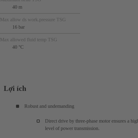
40 m
Max allow ds work.pressure TSG
16 bar
Max allowed fluid temp TSG
40 °C
Lợi ích
Robust and undemanding
Direct drive by three-phase motor ensures a hig
level of power transmission.