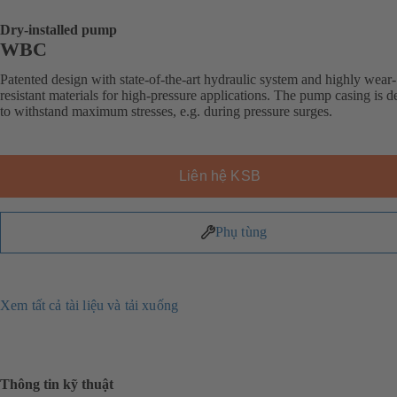
Dry-installed pump
WBC
Patented design with state-of-the-art hydraulic system and highly wear-
resistant materials for high-pressure applications. The pump casing is 
to withstand maximum stresses, e.g. during pressure surges.
Liên hệ KSB
Phụ tùng
Xem tất cả tài liệu và tải xuống
Thông tin kỹ thuật