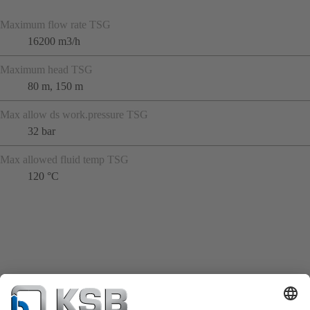
Maximum flow rate TSG
16200 m3/h
Maximum head TSG
80 m, 150 m
Max allow ds work.pressure TSG
32 bar
Max allowed fluid temp TSG
120 °C