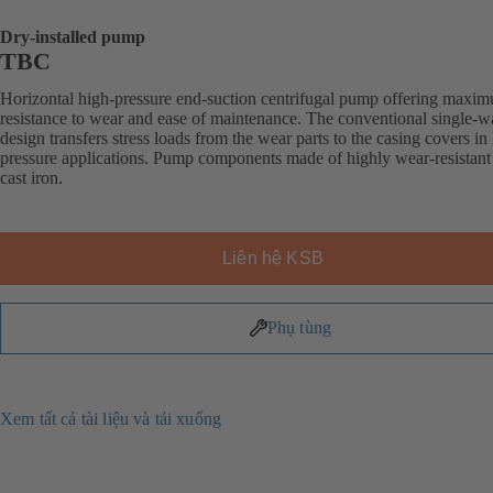
Dry-installed pump
TBC
Horizontal high-pressure end-suction centrifugal pump offering maxi
resistance to wear and ease of maintenance. The conventional single-w
design transfers stress loads from the wear parts to the casing covers in
pressure applications. Pump components made of highly wear-resistant
cast iron.
Liên hệ KSB
Phụ tùng
Xem tất cả tài liệu và tải xuống