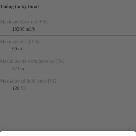
Thông tin kỹ thuật
Maximum flow rate TSG
18200 m3/h
Maximum head TSG
90 m
Max allow ds work.pressure TSG
37 bar
Max allowed fluid temp TSG
120 °C