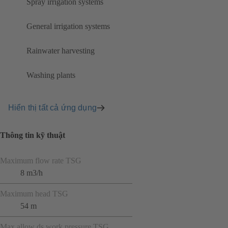
Spray irrigation systems
General irrigation systems
Rainwater harvesting
Washing plants
Hiển thị tất cả ứng dụng
Thông tin kỹ thuật
Maximum flow rate TSG
8 m3/h
Maximum head TSG
54 m
Max allow ds work.pressure TSG