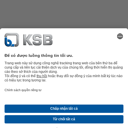
Danh mục sản phẩm
Phụ tùng thay thế
Dịch vụ kỹ thuật
Giỏ hàng
Phần
mềm và giải pháp
Công nghệ xử lý nước thải
Các ứng dụng ngành nước
Kỹ thuật công
nghiệp
Công nghệ xây dựng
Công nghệ năng lượng
Công ty
Tin tức và sự kiện
Báo chí
Nghề nghiệp
Mạng xã hội
Liên hệ
© Công ty TNHH KSB Việt Nam