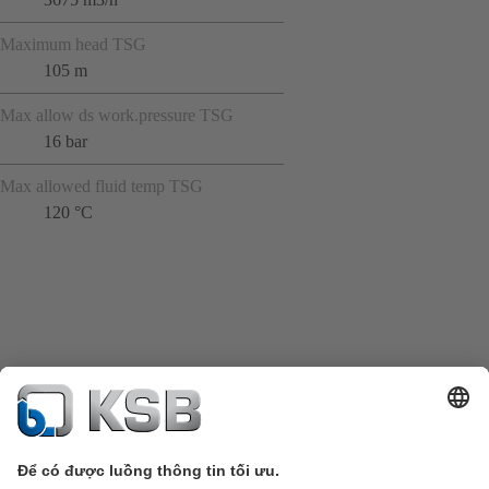
Maximum head TSG
105 m
Max allow ds work.pressure TSG
16 bar
Max allowed fluid temp TSG
120 °C