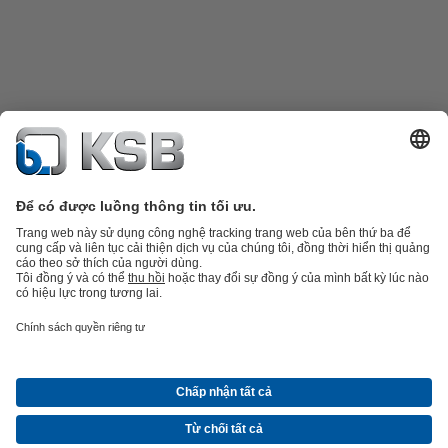
Danh mục sản phẩm
Phụ tùng thay thế
Dịch vụ kỹ thuật
Giỏ hàng
Phần
mềm và giải pháp
Công nghệ xử lý nước thải
Các ứng dụng ngành nước
Kỹ thuật công
nghiệp
Công nghệ xây dựng
Công nghệ năng lượng
Công ty
Tin tức và sự kiện
Báo chí
Nghề nghiệp
Mạng xã hội
Liên hệ