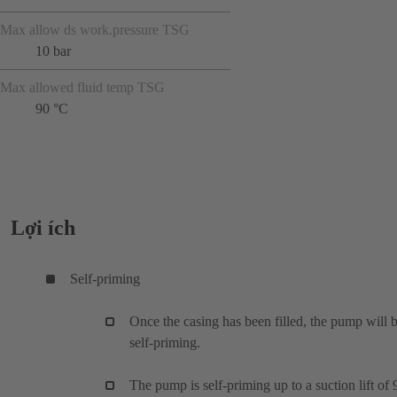
Max allow ds work.pressure TSG
10 bar
Max allowed fluid temp TSG
90 °C
Lợi ích
Self-priming
Once the casing has been filled, the pump will 
self-priming.
The pump is self-priming up to a suction lift of 