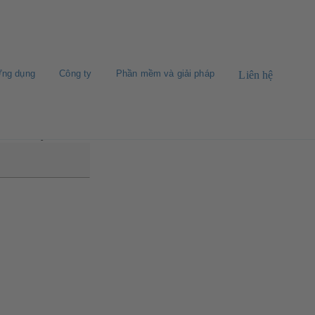
ng dụng
Công ty
Phần mềm và giải pháp
Liên hệ
/Etaline MyFlow