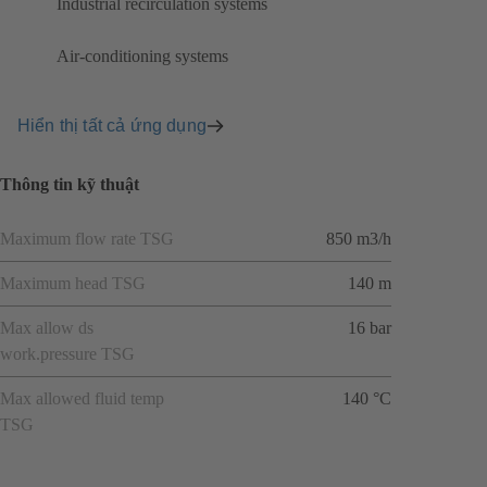
Industrial recirculation systems
Air-conditioning systems
Hiển thị tất cả ứng dụng
Thông tin kỹ thuật
Maximum flow rate TSG
850 m3/h
Maximum head TSG
140 m
Max allow ds
16 bar
work.pressure TSG
Max allowed fluid temp
140 °C
TSG