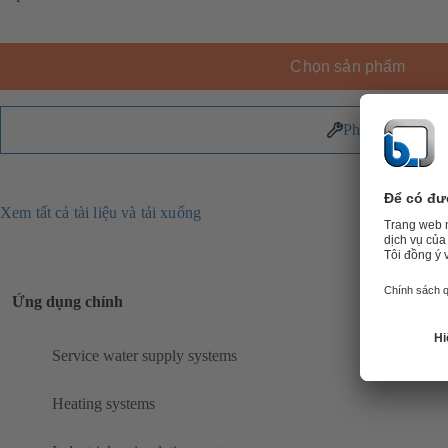
Chọn sản phẩm
Phụ tùng
Xem tất cả tài liệu và tải xuống
Ứng dụng chính
Service water supply systems
Heating systems