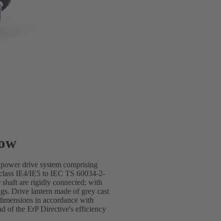
low
e power drive system comprising
lass IE4/IE5 to IEC TS 60034-2-
shaft are rigidly connected; with
gs. Drive lantern made of grey cast
dimensions in accordance with
of the ErP Directive's efficiency