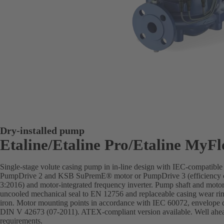
Dry-installed pump
Etaline/Etaline Pro/Etaline MyF
Single-stage volute casing pump in in-line design with IEC-compatibl
PumpDrive 2 and KSB SuPremE® motor or PumpDrive 3 (efficiency c
3:2016) and motor-integrated frequency inverter. Pump shaft and motor 
uncooled mechanical seal to EN 12756 and replaceable casing wear rin
iron. Motor mounting points in accordance with IEC 60072, envelope 
DIN V 42673 (07-2011). ATEX-compliant version available. Well ahead 
requirements.