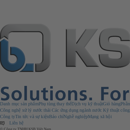
Danh mục sản phẩm
Phụ tùng thay thế
Dịch vụ kỹ thuật
Giỏ hàng
Phần
Công nghệ xử lý nước thải
Các ứng dụng ngành nước
Kỹ thuật công
Công ty
Tin tức và sự kiện
Báo chí
Nghề nghiệp
Mạng xã hội
Liên hệ
© Công ty TNHH KSB Việt Nam