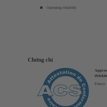
Operating reliability
Chứng chỉ
Approv
drinkin
France