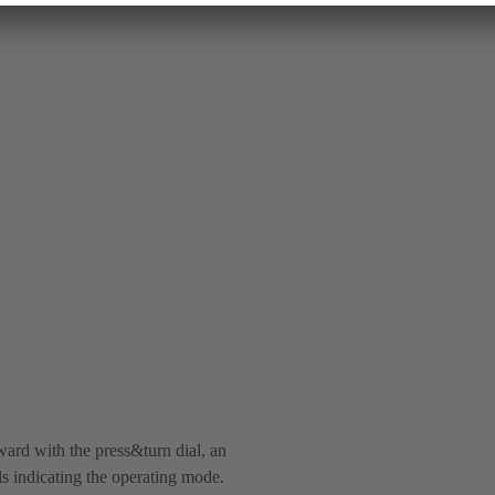
ard with the press&turn dial, an
s indicating the operating mode.