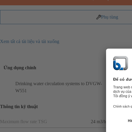
Phụ tùng
Xem tất cả tài liệu và tải xuống
Ứng dụng chính
Drinking water circulation systems to DVGW-
W551
Thông tin kỹ thuật
Maximum flow rate TSG
24 m3/h