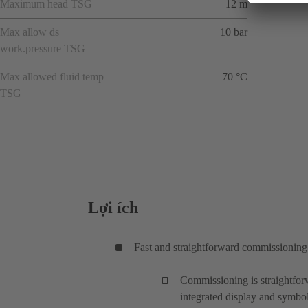
Maximum head TSG
12 m
Max allow ds
10 bar
work.pressure TSG
Max allowed fluid temp
70 °C
TSG
Lợi ích
Fast and straightforward commissioning
Commissioning is straightforw
integrated display and symbol