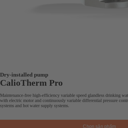
Dry-installed pump
CalioTherm Pro
Maintenance-free high-efficiency variable speed glandless drinking wat
with electric motor and continuously variable differential pressure cont
systems and hot water supply systems.
Chọn sản phẩm