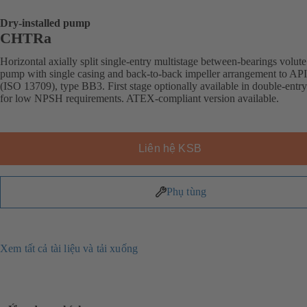
Dry-installed pump
CHTRa
Horizontal axially split single-entry multistage between-bearings volute
pump with single casing and back-to-back impeller arrangement to AP
(ISO 13709), type BB3. First stage optionally available in double-entr
for low NPSH requirements. ATEX-compliant version available.
Liên hệ KSB
Phụ tùng
Xem tất cả tài liệu và tải xuống