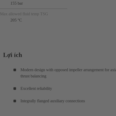
155 bar
Max allowed fluid temp TSG
205 °C
Lợi ích
Modern design with opposed impeller arrangement for axi
thrust balancing
Excellent reliability
Integrally flanged auxiliary connections