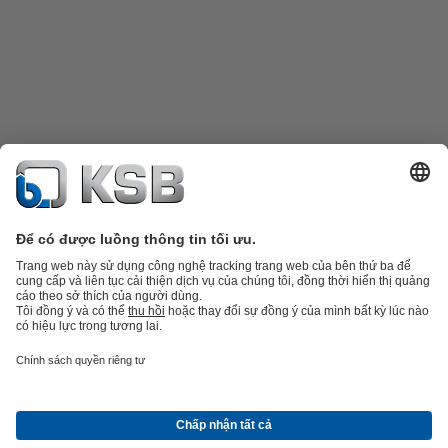
Danh mục sản phẩm
Phụ tùng thay thế
Dịch vụ kỹ thuật
Giỏ hàng
Phần
mềm và giải pháp
Công nghệ xử lý nước thải
Các ứng dụng ngành nước
Kỹ thuật công
nghiệp
Công nghệ xây dựng
Công nghệ năng lượng
Công ty
Tin tức và sự kiện
Báo chí
Nghề nghiệp
Mạng xã hội