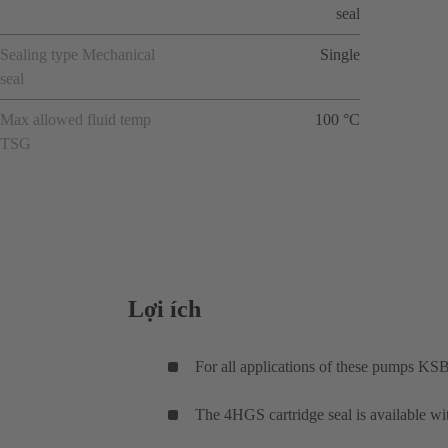
seal
Sealing type Mechanical
Single
seal
Max allowed fluid temp
100 °C
TSG
Lợi ích
For all applications of these pumps KSB
The 4HGS cartridge seal is available wi