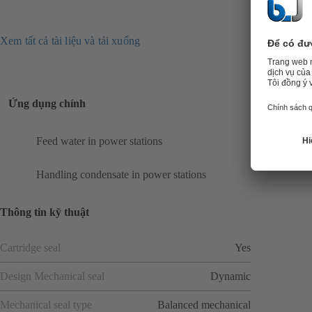
Xem tất cả tài liệu và tải xuống
Ứng dụng chính
Feed water in power stations
Handling condensate in power stations
Thông tin kỹ thuật
Cartridge seal
Yes
Design Mechanical seal
Dynamic
Mechanical seal type
Balanced mechanical