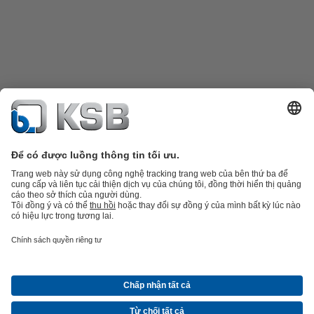
Danh mục sản phẩm
Phụ tùng thay thế
Dịch vụ kỹ thuật
Giỏ hàng
Phần
mềm và giải pháp
Công nghệ xử lý nước thải
Các ứng dụng ngành nước
Kỹ thuật công
nghiệp
Công nghệ xây dựng
Công nghệ năng lượng
Công ty
Tin tức và sự kiện
Báo chí
Nghề nghiệp
Mạng xã hội