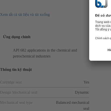
Xem tất cả tài liệu và tải xuống
Ứng dụng chính
API 682 applications in the chemical and
petrochemical industries
Thông tin kỹ thuật
Cartridge seal
Yes
Design Mechanical seal
Dynamic
Mechanical seal type
Balanced mechanical
seal