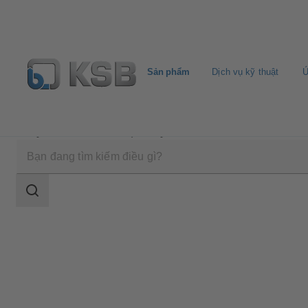
Sản phẩm
Dịch vụ kỹ thuật
Ứ
Sản phẩm
Danh mục sản phẩm
4EDBM6T/4EDB
Phạm
vi
tìm
kiếm
Phạm
vi
tìm
kiếm