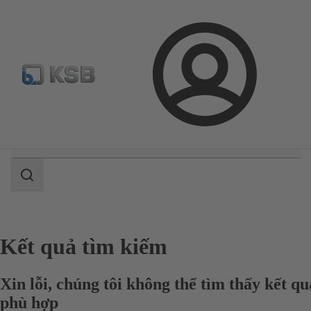
Cấu hình sản phẩm
Đăng
nhập
Phạm
vi
tìm
kiếm
Phạm
vi
tìm
kiếm
Kết quả tìm kiếm
Xin lỗi, chúng tôi không thể tìm thấy kết qu
phù hợp