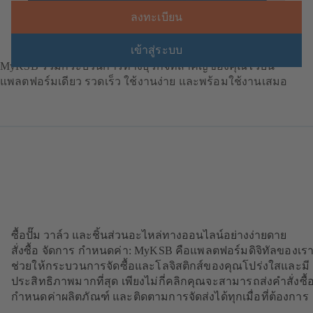
ลงทะเบียน
เข้าสู่ระบบ
MyKSB รวมกระบวนการทางธุรกิจที่สำคัญของคุณไว้บน
แพลตฟอร์มเดียว รวดเร็ว ใช้งานง่าย และพร้อมใช้งานเสมอ
ซื้อปั๊ม วาล์ว และชิ้นส่วนอะไหล่ทางออนไลน์อย่างง่ายดาย
สั่งซื้อ จัดการ กำหนดค่า: MyKSB คือแพลตฟอร์มดิจิทัลของเราท
ช่วยให้กระบวนการจัดซื้อและโลจิสติกส์ของคุณโปร่งใสและมี
ประสิทธิภาพมากที่สุด เพียงไม่กี่คลิกคุณจะสามารถส่งคำสั่งซื้
กำหนดค่าผลิตภัณฑ์ และติดตามการจัดส่งได้ทุกเมื่อที่ต้องกา