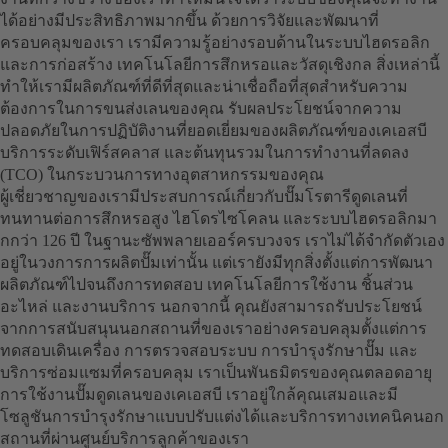
ได้อย่างมีประสิทธิภาพมากขึ้น ด้วยการวิจัยและพัฒนาที่
ครอบคลุมของเรา เรามีความรู้อย่างรอบด้านในระบบไฮดรอลิก
และการก่อสร้าง เทคโนโลยีการสึกหรอและวัสดุเชิงกล สิ่งเหล่านี้
ทำให้เรามีผลิตภัณฑ์ที่ดีที่สุดและน่าเชื่อถือที่สุดสำหรับความ
ต้องการในการขนส่งเลนของคุณ รับผลประโยชน์จากความ
ปลอดภัยในการปฏิบัติงานที่ยอดเยี่ยมของผลิตภัณฑ์ของเคเอสบี
บริการระดับเฟิร์สคลาส และต้นทุนรวมในการทำงานที่ลดลง
(TCO) ในกระบวนการทางอุตสาหกรรมของคุณ
ผู้เชี่ยวชาญของเรามีประสบการณ์เกี่ยวกับปั๊มโรตารีดูดเลนที่
ทนทานต่อการสึกหรอสูง ไฮโดรไซโคลน และระบบไฮดรอลิกมา
กกว่า 126 ปี ในฐานะซัพพลายเออร์ครบวงจร เราไม่ได้จำกัดตัวเอง
อยู่ในวงการการผลิตปั๊มเท่านั้น แต่เรายังมีทุกสิ่งตั้งแต่การพัฒนา
ผลิตภัณฑ์ไปจนถึงการทดสอบ เทคโนโลยีการใช้งาน ชิ้นส่วน
อะไหล่ และงานบริการ นอกจากนี้ คุณยังสามารถรับประโยชน์
จากการสนับสนุนนอกสถานที่ของเราอย่างครอบคลุมตั้งแต่การ
ทดสอบเดินเครื่อง การตรวจสอบระบบ การบำรุงรักษาปั๊ม และ
บริการซ่อมแซมที่ครอบคลุม เราเป็นพันธมิตรของคุณตลอดอายุ
การใช้งานปั๊มดูดเลนของเคเอสบี เราอยู่ใกล้คุณเสมอและมี
โซลูชันการบำรุงรักษาแบบปรับแต่งได้และบริการทางเทคนิคนอก
สถานที่ผ่านศูนย์บริการลูกค้าของเรา