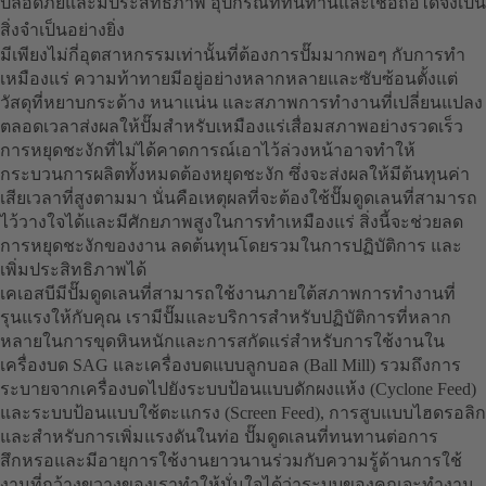
ปลอดภัยและมีประสิทธิภาพ อุปกรณ์ที่ทนทานและเชื่อถือได้จึงเป็น
สิ่งจำเป็นอย่างยิ่ง
มีเพียงไม่กี่อุตสาหกรรมเท่านั้นที่ต้องการปั๊มมากพอๆ กับการทำ
เหมืองแร่ ความท้าทายมีอยู่อย่างหลากหลายและซับซ้อนตั้งแต่
วัสดุที่หยาบกระด้าง หนาแน่น และสภาพการทำงานที่เปลี่ยนแปลง
ตลอดเวลาส่งผลให้ปั๊มสำหรับเหมืองแร่เสื่อมสภาพอย่างรวดเร็ว
การหยุดชะงักที่ไม่ได้คาดการณ์เอาไว้ล่วงหน้าอาจทำให้
กระบวนการผลิตทั้งหมดต้องหยุดชะงัก ซึ่งจะส่งผลให้มีต้นทุนค่า
เสียเวลาที่สูงตามมา นั่นคือเหตุผลที่จะต้องใช้ปั๊มดูดเลนที่สามารถ
ไว้วางใจได้และมีศักยภาพสูงในการทำเหมืองแร่ สิ่งนี้จะช่วยลด
การหยุดชะงักของงาน ลดต้นทุนโดยรวมในการปฏิบัติการ และ
เพิ่มประสิทธิภาพได้
เคเอสบีมีปั๊มดูดเลนที่สามารถใช้งานภายใต้สภาพการทำงานที่
รุนแรงให้กับคุณ เรามีปั๊มและบริการสำหรับปฏิบัติการที่หลาก
หลายในการขุดหินหนักและการสกัดแร่สำหรับการใช้งานใน
เครื่องบด SAG และเครื่องบดแบบลูกบอล (Ball Mill) รวมถึงการ
ระบายจากเครื่องบดไปยังระบบป้อนแบบดักผงแห้ง (Cyclone Feed)
และระบบป้อนแบบใช้ตะแกรง (Screen Feed), การสูบแบบไฮดรอลิก
และสำหรับการเพิ่มแรงดันในท่อ ปั๊มดูดเลนที่ทนทานต่อการ
สึกหรอและมีอายุการใช้งานยาวนานร่วมกับความรู้ด้านการใช้
งานที่กว้างขวางของเราทำให้มั่นใจได้ว่าระบบของคุณจะทำงาน