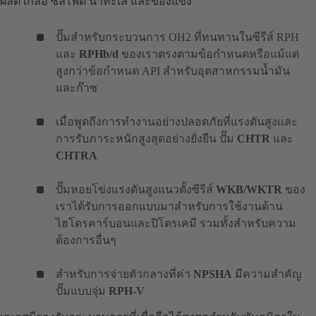
ผลิต เกลือ ซัลไฟด์ น้ำทะเล และของแข็ง
ปั๊มสำหรับกระบวนการ OH2 ที่ทนทานในซีรีส์ RPH
และ
RPHb/d
ของเราตรงตามข้อกำหนดหรือแม้แต่
สูงกว่าข้อกำหนด API สำหรับอุตสาหกรรมน้ำมัน
และก๊าซ
เมื่อพูดถึงการทำงานอย่างปลอดภัยที่แรงดันสูงและ
การรับภาระหนักสูงสุดอย่างยั่งยืน ปั๊ม
CHTR
และ
CHTRA
ปั๊มหอยโข่งแรงดันสูงแนวตั้งซีรีส์
WKB/WKTR
ของ
เราได้รับการออกแบบมาสำหรับการใช้งานด้าน
ไฮโดรคาร์บอนและปิโตรเคมี รวมทั้งสำหรับความ
ต้องการอื่นๆ
สำหรับการจ่ายตัวกลางที่ค่า
NPSHA
มีความสำคัญ
ปั๊มแบบจุ่ม
RPH-V