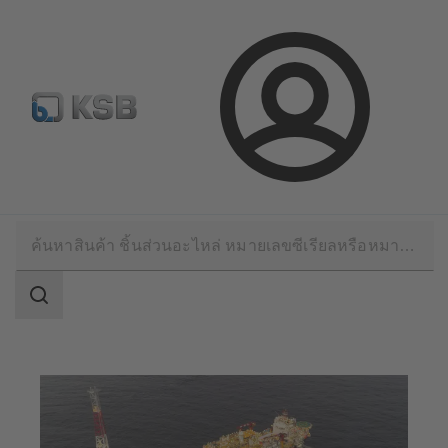
จดหมายข่าวเคเอสบี
กำหนดค่าผลิตภัณฑ์
ล็อกอิน
การใช้งาน
อุตสาหกรรมน้ำมันและก๊าซ
การผลิตน้ำมันและก๊าซอัพสตรีม
ขอบเขต
การ
ค้นหา
ขอบเขต
การ
ค้นหา