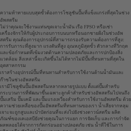
ความท้าทายแบบสุดขั้วต้องการโซลูชันปั๊มที่แข็งแกร่งที่สุดในช่วง
อัพสตรีม
ไม่ว่าคุณจะใช้งานแท่นขุดเจาะน้ำมัน เรือ FPSO หรือเช่า
เครื่องจักรให้กับผู้ประกอบการบนบกหรือนอกชายฝั่งในช่วงอัพ
สตรีม คุณต้องการอุปกรณ์ที่สามารถรองรับความต้องการที่สูง:
การรับภาระที่สูงมาก แรงดันที่สูง อุณหภูมิสุดขั้ว ตัวกลางที่วิกฤต
และข้อกำหนดที่เข้มงวดด้านความปลอดภัยและการปกป้องสิ่ง
แวดล้อม สิ่งเหล่านี้จะเกิดขึ้นไม่ได้หากไม่มีปั๊มที่ทนทานที่สุดใน
อุตสาหกรรม
เราสร้างอุปกรณ์ปั๊มที่ทนทานสำหรับการใช้งานด้านน้ำมันและ
ก๊าซในช่วงอัพสตรีม
เรามีโซลูชันปั๊มอัพสตรีมหลากหลายรูปแบบ ตั้งแต่ปั๊มสำหรับ
กระบวนการที่พัฒนาขึ้นเฉพาะลูกค้าสำหรับช่วงอัพสตรีมไปจนถึง
ปั๊มเสริม ปั๊มเคมี และปั๊มแรงเหวี่ยงสำหรับการใช้งานอัพสตรีม ด้วย
ความช่วยเหลือของปั๊มอัพสตรีมที่ทนทานของเรา น้ำเสียจากหลุม
เจาะจะถูกสูบและบำบัดก่อนที่จะส่งไปยังช่วงดาวน์สตรีม ผลิต
ภัณฑ์ของเคเอสบียังช่วยคุณในการแยก การจัดเก็บ และการกำจัด
ผลพลอยได้จากการกัดกร่อนอย่างปลอดภัย เช่น น้ำที่ใช้ในการ