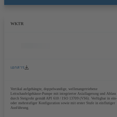
WKTR
เอกสาร
Vertikal aufgehängte, doppelwandige, wellenangetriebene
Leitschaufelgehäuse-Pumpe mit integrierter Axiallagerung und Ablass
durch Steigrohr gemäß API 610 / ISO 13709 (VS6). Verfügbar in ein
oder mehrstufiger Konfiguration sowie mit erster Stufe in einflutiger
Ausführung.