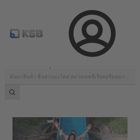
จดหมายข่าวเคเอสบี
กำหนดค่าผลิตภัณฑ์
ล็อกอิน
การใช้งาน
เทคโนโลยีสำหรับงานน้ำ
การใช้งานในสวนสนุก
ขอบเขต
การ
ค้นหา
ขอบเขต
การ
ค้นหา