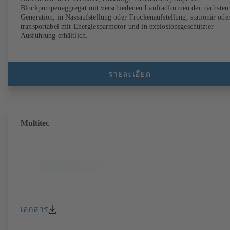
Blockpumpenaggregat mit verschiedenen Laufradformen der nächsten
Generation, in Nassaufstellung oder Trockenaufstellung, stationär ode
transportabel mit Energiesparmotor und in explosionsgeschützter
Ausführung erhältlich.
รายละเอียด
Multitec
เอกสาร