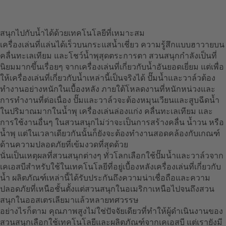
สนุกไปกับน้ำได้ด้วยเทคโนโลยีที่เหมาะสม
เครื่องเล่นที่แล่นได้เร็วบนกระแสน้ำเชี่ยว ความรู้สึกแบบฮาวายบน
คลื่นทะเลเทียม และโชว์น้ำพุสุดตระการตา สวนสนุกกำลังเป็นที่
นิยมมากขึ้นเรื่อยๆ จากเครื่องเล่นที่เกี่ยวกับน้ำอันยอดเยี่ยม แต่เพื่อ
ให้เครื่องเล่นที่เกี่ยวกับน้ำเหล่านี้เป็นจริงได้ ปั๊มน้ำและวาล์วต้อง
ทำงานอย่างหนักในเบื้องหลัง ภายใต้โหลดงานที่หนักหน่วงและ
การทำงานที่ต่อเนื่อง ปั๊มและวาล์วจะต้องหมุนเวียนและสูบฉีดน้ำ
ในปริมาณมากในน้ำพุ เครื่องเล่นล่องแก่ง คลื่นทะเลเทียม และ
การใช้งานอื่นๆ ในสวนสนุกไม่ว่าจะเป็นการสร้างคลื่น น้ำวน หรือ
น้ำพุ แต่ในเวลาเดียวกันนั้นก็ยังจะต้องทำงานสอดคล้องกับเกณฑ์
ด้านความปลอดภัยที่เข้มงวดที่สุดด้วย
นั่นเป็นเหตุผลที่สวนสนุกต่างๆ ทั่วโลกเลือกใช้ปั๊มน้ำและวาล์วจาก
เคเอสบีสำหรับใช้ในเทคโนโลยีที่อยู่เบื้องหลังเครื่องเล่นที่เกี่ยวกับ
น้ำ ผลิตภัณฑ์เหล่านี้ได้รับประกันถึงความน่าเชื่อถือและความ
ปลอดภัยที่เหนือชั้นตั้งแต่สวนสนุกในอเมริกาเหนือไปจนถึงสวน
สนุกในออสเตรเลียมาแล้วหลายทศวรรษ
อย่างไรก็ตาม คุณภาพสูงไม่ใช่ปัจจัยเดียวที่ทำให้ผู้ดำเนินงานของ
สวนสนุกเลือกใช้เทคโนโลยีและผลิตภัณฑ์จากเคเอสบี แต่เรายังมี