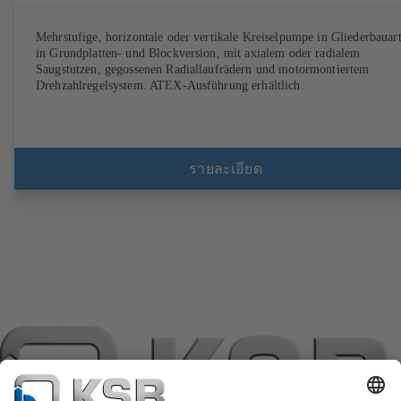
Mehrstufige, horizontale oder vertikale Kreiselpumpe in Gliederbauart
in Grundplatten- und Blockversion, mit axialem oder radialem
Saugstutzen, gegossenen Radiallaufrädern und motormontiertem
Drehzahlregelsystem. ATEX-Ausführung erhältlich.
รายละเอียด