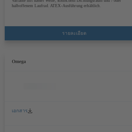
Variante mit nasser Welle, konischem Dichtungsraum und / oder
halboffenem Laufrad. ATEX-Ausführung erhältlich.
รายละเอียด
Omega
เอกสาร