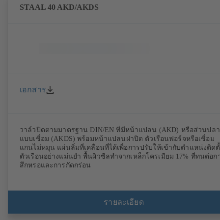
STAAL 40 AKD/AKDS
เอกสาร
วาล์วปิดตามมาตรฐาน DIN/EN ที่มีหน้าแปลน (AKD) หรือส่วนปล
แบบเชื่อม (AKDS) พร้อมหน้าแปลนฝาปิด ตัวเรือนฟอร์จหรือเชื่อม
แกนไม่หมุน แผ่นลิ่มที่เคลื่อนที่ได้เพื่อการปรับให้เข้ากับตำแหน่งติดตั
ตัวเรือนอย่างแม่นยำ พื้นผิวซีลทำจากเหล็กโครเมียม 17% ที่ทนต่อก
สึกหรอและการกัดกร่อน
รายละเอียด