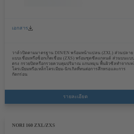
เอกสาร
วาล์วปิดตามมาตรฐาน DIN/EN พร้อมหน้าแปลน (ZXL) ส่วนปลาย
แบบเชื่อมหรือซ็อกเก็ตเชื่อม (ZXS) พร้อมชุดซีลแกลนด์ ส่วนบนแบ
ตรง กรวยปิดหรือกรวยควบคุมปริมาณ แกนหมุน พื้นผิวซีลทำจากเหล
โครเมียมหรือเหล็กโครเมียม-นิกเกิลที่ทนต่อการสึกหรอและการ
กัดกร่อน
รายละเอียด
NORI 160 ZXL/ZXS