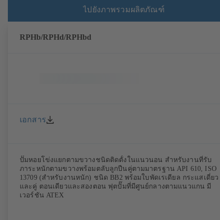
ไปยังภาพรวมผลิตภัณฑ์
RPHb/RPHd/RPHbd
เอกสาร
ปั๊มหอยโข่งแยกตามขวางชนิดติดตั้งในแนวนอน สำหรับงานที่รับ
ภาระหนักตามขวางพร้อมตลับลูกปืนคู่ตามมาตรฐาน API 610, ISO
13709 (สำหรับงานหนัก) ชนิด BB2 พร้อมใบพัดเรเดียล กระแสเดี่ยว
และคู่ ตอนเดียวและสองตอน ฟุตปั๊มที่มีศูนย์กลางตามแนวแกน มี
เวอร์ชัน ATEX