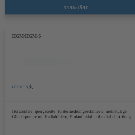
รายละเอียด
HGM/HGM-S
เอกสาร
Horizontale, quergeteilte, fördermediumgeschmierte, mehrstufige
Gliederpumpe mit Radialrädern, Einlauf axial und radial einströmig.