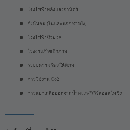
โรงไฟฟ้าพลังแสงอาทิตย์
กังหันลม (ในและนอกชายฝั่ง)
โรงไฟฟ้าชีวมวล
โรงงานก๊าซชีวภาพ
ระบบความร้อนใต้พิภพ
การใช้งาน Co2
การแยกเกลือออกจากน้ำทะเล/รีเวิร์สออสโมซิส