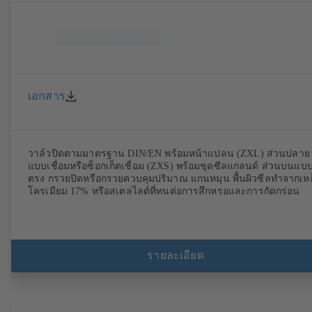
เอกสาร
วาล์วปิดตามมาตรฐาน DIN/EN พร้อมหน้าแปลน (ZXL) ส่วนปลาย
แบบเชื่อมหรือซ็อกเก็ตเชื่อม (ZXS) พร้อมชุดซีลแกลนด์ ส่วนบนแบ
ตรง กรวยปิดหรือกรวยควบคุมปริมาณ แกนหมุน พื้นผิวซีลทำจากเหล
โครเมียม 17% หรือสเตลไลต์ที่ทนต่อการสึกหรอและการกัดกร่อน
รายละเอียด