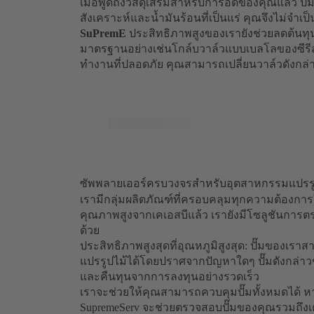
เมื่อพูดถึงวัสดุเสริมสำหรับการอัดของคุณแล้ว ปั๊
สังเคราะห์และน้ำมันร้อนที่เป็นแร่ คุณจึงไม่จำเป
SuPremE
ประสิทธิภาพสูงของเรายังช่วยลดต้นทุ
มาตรฐานอย่างเช่นโกล์บวาล์วแบบเบลโลของซีรี
ทำงานที่ปลอดภัย คุณสามารถเปลี่ยนวาล์วดังกล่
ซัพพลายเออร์ครบวงจรสำหรับอุตสาหกรรมแปรรู
เรามีกลุ่มผลิตภัณฑ์ที่ครอบคลุมทุกความต้องกา
คุณภาพสูงจากเคเอสบีแล้ว เรายังมีโซลูชันการ
ด้วย
ประสิทธิภาพสูงสุดที่อุณหภูมิสูงสุด: ปั๊มของเร
แปรรูปไม้ได้โดยปราศจากปัญหาใดๆ ปั๊มดังกล่าว
และคืนทุนจากการลงทุนอย่างรวดเร็ว
เราจะช่วยให้คุณสามารถควบคุมปั๊มทั้งหมดได้ ห
SupremeServ จะช่วยตรวจสอบปั๊มของคุณรวมถึงเคร