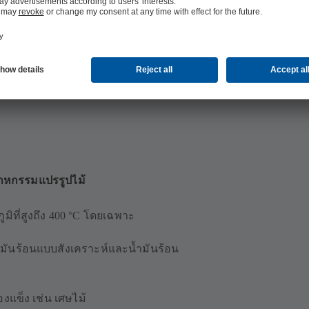
สาหกรรมแปรรูปไม้
ภูมิที่สูงถึง 400 °C โดยเฉพาะ
้ำมันร้อนแบบสังเคราะห์และน้ำมันร้อน
งแข็ง เช่น เศษไม้