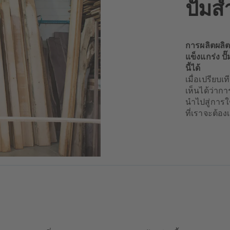
ปั๊ม
การผลิตผลิต
แข็งแกร่ง ป
นี้ได้
เมื่อเปรียบเ
เห็นได้ว่ากา
นำไปสู่การใ
ที่เราจะต้อง