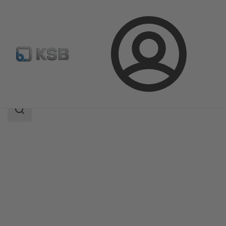
ล็อกอิน
ผลิตภัณฑ์
แค็ตตาล็อกผลิตภัณฑ์
ZXNVB
ขอบเขต
การ
ค้นหา
ขอบเขต
การ
ค้นหา