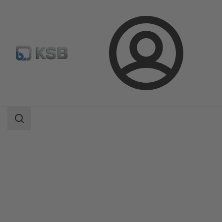
ล็อกอิน
ผลิตภัณฑ์
แค็ตตาล็อกผลิตภัณฑ์
BOA-H/HE/HV/HEV
ขอบเขต
การ
ค้นหา
ขอบเขต
การ
ค้นหา