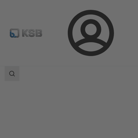
ล็อกอิน
ผลิตภัณฑ์
แค็ตตาล็อกผลิตภัณฑ์
BOA-Control/ BOA‑Control IMS
ขอบเขต
การ
ค้นหา
ขอบเขต
การ
ค้นหา