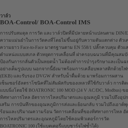
วาล์ว
BOA-Control/ BOA‑Control IMS
การปรับสมดุล การวัด และวาล์วปิดที่มีปลายหน้าแปลนตาม DIN/
ความแม่นยำในการวัดคงที่โดยไม่ขึ้นอยู่กับความดันแตกต่าง ตัวเคร
ความยาว Face-to-Face มาตรฐานตาม EN 558/1 ปลั๊กควบคุม ตัวแ
ตำแหน่งแบบสเกล ตัวหยุดการเคลื่อนที่ ฝาครอบฉนวนที่มีคุณสมบั
ป้องกันการกลั่นตัวเป็นหยดน้ำ ไม่ต้องทำการบำรุงรักษาและเป็นฉ
อย่างเต็มรูปแบบ นอกจากนี้ยังมาพร้อมการเคลือบพลาสติกด้วยไฟฟ
(EKB) และรับรอง DVGW สำหรับน้ำดื่มด้วย มาพร้อมการผสาน
เซ็นเซอร์อัลตราโซนิคที่ไม่สัมผัสกับของเหลวที่ใช้กับวาล์ว การติ
แบบนิ่งโดยใช้ BOATRONIC 100 MOD (24 V AC/DC, Modbus) ข
ทิศทางการไหล อัตราการไหลปริมาตรและอุณหภูมิ รวมไปถึงอุป
เสริม การบันทึกของอุณหภูมิการส่งและย้อนกลับ รวมไปถึงเอาต์
ร้อนและปริมาณความร้อน วัดการเคลื่อนที่ของทิศทางการไหล อั
การไหลปริมาตรและอุณหภูมิโดยใช้คอมพิวเตอร์การวัด
BOATRONIC 100 (ใช้แบตเตอรี่แบบชาร์จไฟซ้ำได้)