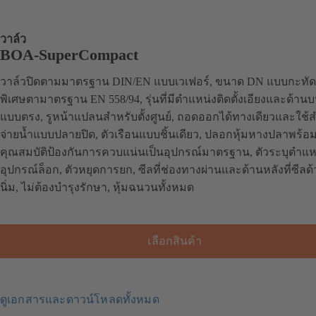
วาล์ว
BOA-SuperCompact
วาล์วปิดตามมาตรฐาน DIN/EN แบบเวเฟอร์, ขนาด DN แบบกะทัด
พิเศษตามาตรฐาน EN 558/94, รุ่นที่มีตำแหน่งติดตั้งเอียงและด้านบ
แบบตรง, รูหน้าแปลนสำหรับตั้งศูนย์, ถอดออกได้ทางเดียวและใช้
จ่ายน้ำแบบปลายปิด, ตัวเรือนแบบชิ้นเดียว, ปลอกหุ้มหางปลาพร้อ
คุณสมบัติป้องกันการควบแน่นเป็นอุปกรณ์มาตรฐาน, ตัวระบุตำแห
อุปกรณ์ล็อก, ตัวหยุดการยก, ซีลที่ช่องทางผ่านและด้านหลังที่ซีลด้
นิ่ม, ไม่ต้องบำรุงรักษา, หุ้มฉนวนทั้งหมด
เลือกสินค้า
ดูเอกสารและดาวน์โหลดทั้งหมด