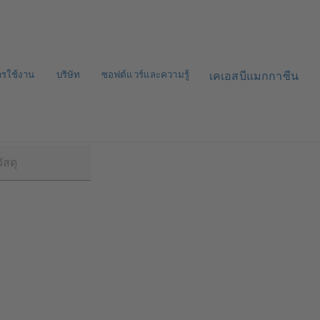
ารใช้งาน
บริษัท
ซอฟต์แวร์และความรู้
เคเอสบีแมกกาซีน
/RXS