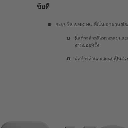
ข้อดี
ระบบซีล AMRING ที่เป็นเอกลักษณ์จะ
ดิสก์วาล์วกลึงทรงกลมและแผ่
งานบ่อยครั้ง
ดิสก์วาล์วและแผ่นบุเป็นส่