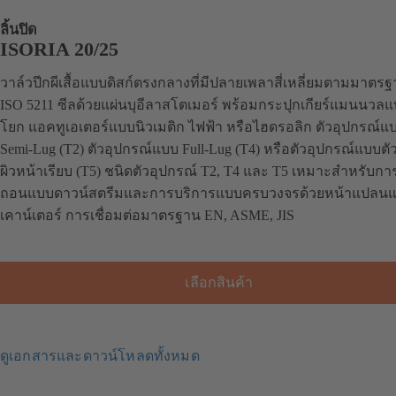
ลิ้นปิด
ISORIA 20/25
วาล์วปีกผีเสื้อแบบดิสก์ตรงกลางที่มีปลายเพลาสี่เหลี่ยมตามมาตร
ISO 5211 ซีลด้วยแผ่นบุอีลาสโตเมอร์ พร้อมกระปุกเกียร์แมนนวล
โยก แอคทูเอเตอร์แบบนิวเมติก ไฟฟ้า หรือไฮดรอลิก ตัวอุปกรณ์แ
Semi-Lug (T2) ตัวอุปกรณ์แบบ Full-Lug (T4) หรือตัวอุปกรณ์แบบตัว 
ผิวหน้าเรียบ (T5) ชนิดตัวอุปกรณ์ T2, T4 และ T5 เหมาะสำหรับการ
ถอนแบบดาวน์สตรีมและการบริการแบบครบวงจรด้วยหน้าแปลน
เคาน์เตอร์ การเชื่อมต่อมาตรฐาน EN, ASME, JIS
เลือกสินค้า
ดูเอกสารและดาวน์โหลดทั้งหมด