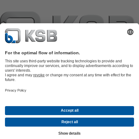
แค็ตตาล็อกผลิตภัณฑ์
อะไหล่
บริการด้านเทคนิค
ตะกร้าสินค้า
ซอฟต์แวร์และความรู้
เทคโนโลยีสำหรับงานน้ำเสีย
เทคโนโลยีสำหรับงานน้ำ
เทคโนโลยีสำหรับงานอุตสาหกรรม
เทคโนโลยีสำหรับงาน
อาคาร
เทคโนโลยีสำหรับงานพลังงาน
บริษัท
เหตุการณ์
กดพอร์ทัล
Career opportunities at KSB
เคเอสบีใน
โซเชียลมีเดีย
จดหมายข่าวเคเอสบี
(เปิด
การติดต่อ
© KSB Pumps Co.,Ltd.
ใน
ความเป็นส่วนตัว
การปฏิเสธความรับผิดชอบ
ข้อมูลบริษัท
ข้อ
แท็บ