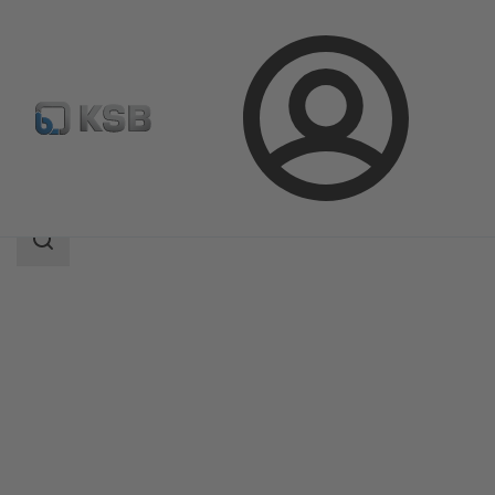
ล็อกอิน
ผลิตภัณฑ์
แค็ตตาล็อกผลิตภัณฑ์
APORIS-DEB02
ขอบเขต
การ
ค้นหา
ขอบเขต
การ
ค้นหา