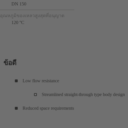
DN 150
อุณหภูมิของเหลวสูงสุดที่อนุญาต
120 °C
ข้อดี
Low flow resistance
Streamlined straight-through type body design
Reduced space requirements