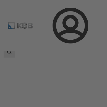
ล็อกอิน
ผลิตภัณฑ์
แค็ตตาล็อกผลิตภัณฑ์
SISTO-RSK
ขอบเขต
การ
ค้นหา
ขอบเขต
การ
ค้นหา