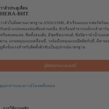
วาล์วประตูเลื่อน
HERA-BHT
วาล์วใบมีดตามมาตรฐาน ANSI/ASME, ตัวเรือนแบบเวเฟอร์พร้อมรู
กับหน้าแปลนของท่อเพียงส่วนหนึ่ง, ตัวเรือนทำจากเหล็กกล้าคาร์
หรือสแตนเลส, ซีลทั้งสองฝั่ง, มีชุดซีลแกลนด์, ซีลปิดวาล์วน้ำแบบท
ผ่าน, แกนหมุนแบบเคลื่อนที่, วงล้อมือหมุนแบบยึดติดกับที่, มีคานเ
ยูที่แข็งแรงสำหรับติดตั้งตัวขับเป็นอุปกรณ์มาตรฐาน
ผู้ติดต่อของเคเอสบี
ดูเอกสารและดาวน์โหลดทั้งหมด
การใช้งานหลัก