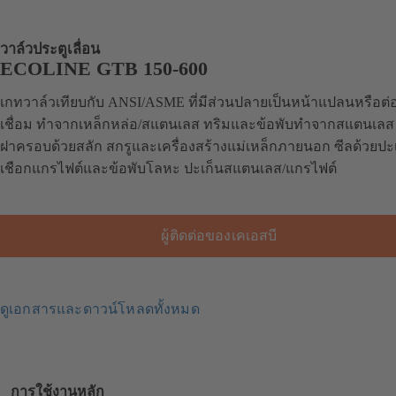
วาล์วประตูเลื่อน
ECOLINE GTB 150-600
เกทวาล์วเทียบกับ ANSI/ASME ที่มีส่วนปลายเป็นหน้าแปลนหรือต
เชื่อม ทำจากเหล็กหล่อ/สแตนเลส ทริมและข้อพับทำจากสแตนเลส
ฝาครอบด้วยสลัก สกรูและเครื่องสร้างแม่เหล็กภายนอก ซีลด้วยปะ
เชือกแกรไฟต์และข้อพับโลหะ ปะเก็นสแตนเลส/แกรไฟต์
ผู้ติดต่อของเคเอสบี
ดูเอกสารและดาวน์โหลดทั้งหมด
การใช้งานหลัก